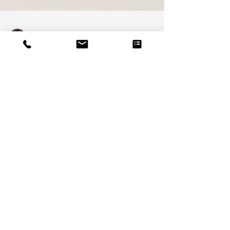
Armin Ramsebner
Sattlberger Immobilien
Mit Sicherheit mehr Gutachten
PROJEKTBESCHREIBUNG - Logo - Slogan -
Corporate Design - Konzept & Artdirektion - Text
- Layout -...