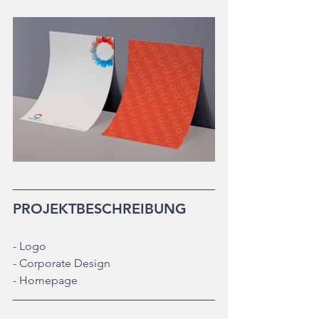
PROJEKTBESCHREIBUNG
- Logo
- Corporate Design
- Homepage