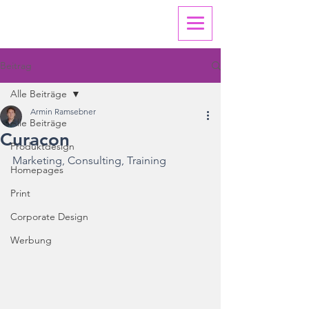
Beitrag
Alle Beiträge
Armin Ramsebner
Alle Beiträge
Curacon
Produktdesign
Marketing, Consulting, Training
Homepages
Print
Corporate Design
Werbung