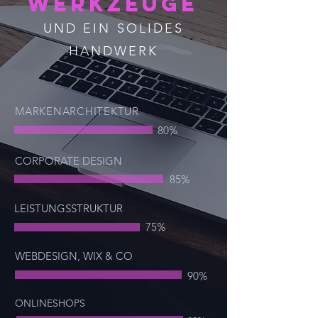
WERKZEUGE
UND EIN SOLIDES
HANDWERK
MARKENARCHITEKTUR
80%
CORPORATE DESIGN
85%
LEISTUNGSSTRUKTUR
75%
WEBDESIGN, WIX & CO
90%
ONLINESHOPS