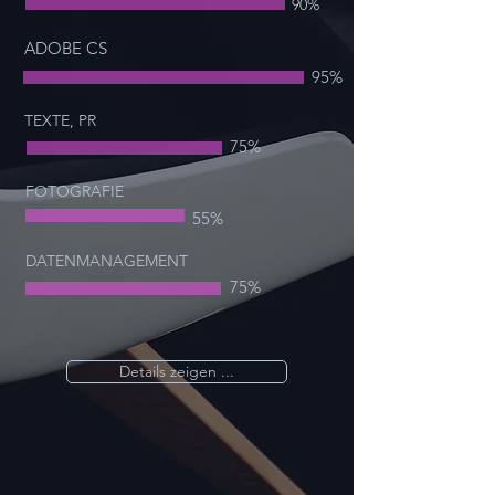
90%
ADOBE CS
95%
TEXTE, PR
75%
FOTOGRAFIE
55%
DATENMANAGEMENT
75%
Details zeigen ...