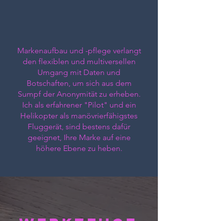
Markenaufbau und -pflege verlangt
den flexiblen und multiversellen
Umgang mit Daten und
Botschaften, um sich aus dem
Sumpf der Anonymität zu erheben.
Ich als erfahrener "Pilot" und ein
Helikopter als manövrierfähigstes
Fluggerät, sind bestens dafür
geeignet, Ihre Marke auf eine
höhere Ebene zu heben.