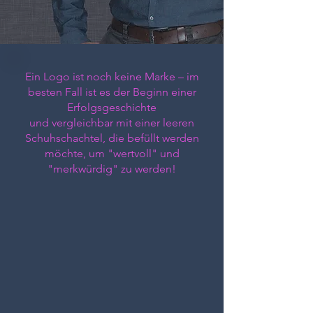
Ein Logo ist noch keine Marke – im
besten Fall ist es der Beginn einer
Erfolgsgeschichte
und vergleichbar mit einer leeren
Schuhschachtel, die befüllt werden
möchte, um "wertvoll" und
"merkwürdig" zu werden!