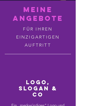
meine
angebote
FÜR IHREN
EINZIGARTIGEN
AUFTRITT
Logo,
Slogan &
co
Ein „merkwürdiges“ Logo und